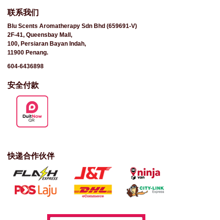
联系我们
Blu Scents Aromatherapy Sdn Bhd (659691-V)
2F-41, Queensbay Mall,
100, Persiaran Bayan Indah,
11900 Penang.
604-6436898
安全付款
快递合作伙伴