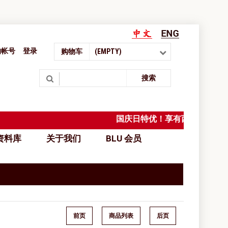
的帐号
登录
购物车
(EMPTY)
Search
搜索
国庆日特优！享有西马免邮，
料库
关于我们
BLU 会员
前页
商品列表
后页