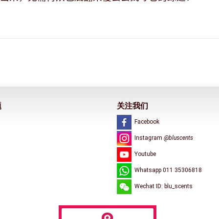
题
关注我们
Facebook
Instagram
@bluscents
Youtube
Whatsapp 011 35306818
Wechat ID: blu_scents