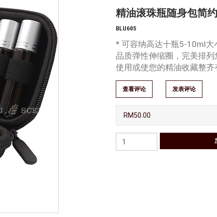
精油滚珠瓶随身包简
BLU605
* 可容纳高达十瓶5-10ml
品质弹性伸缩圈，完美排列您
使用或使您的精油收藏整
查看评论
发表评论
RM50.00