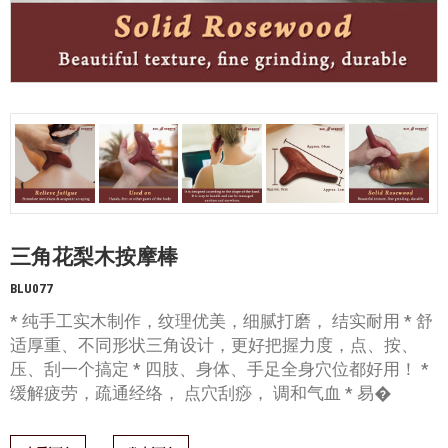
三角花梨木按摩棒
BLU077
* 纯手工实木制作，纹理优美，细腻打磨， 结实耐用 * 舒
适厚重、不同形状三角设计，更好把握力度，点、按、
压、刮一个搞定 * 四肢、身体、手足全身穴位都好用！ *
缓解疲劳，疏通经络， 点穴刮痧， 调和气血 * 易�