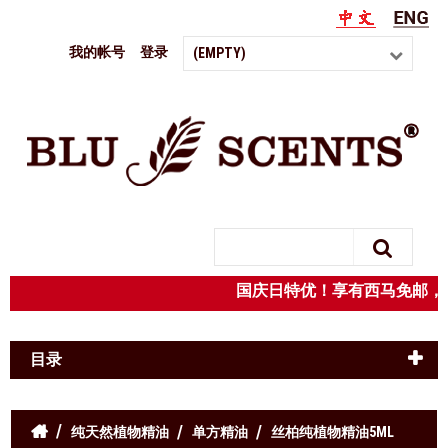
我的帐号
登录
(EMPTY)
Search
国庆日特优！享有西马免邮，凡
目录
纯天然植物精油
单方精油
丝柏纯植物精油5ML