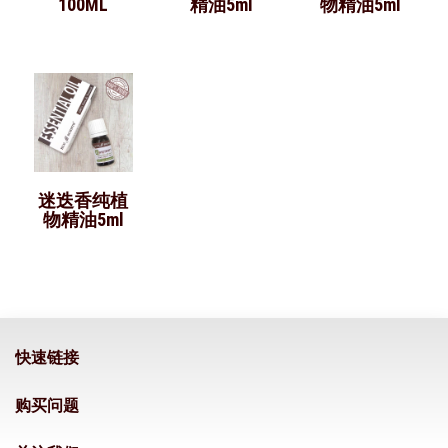
100ML
精油5ml
物精油5ml
迷迭香纯植
物精油5ml
快速链接
购买问题