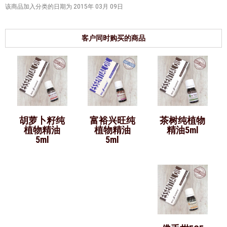
该商品加入分类的日期为 2015年 03月 09日
客户同时购买的商品
胡萝卜籽纯
富裕兴旺纯
茶树纯植物
植物精油
植物精油
精油5ml
5ml
5ml