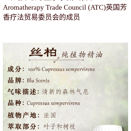
Aromatherapy Trade Council (ATC)英国芳
香疗法贸易委员会的成员