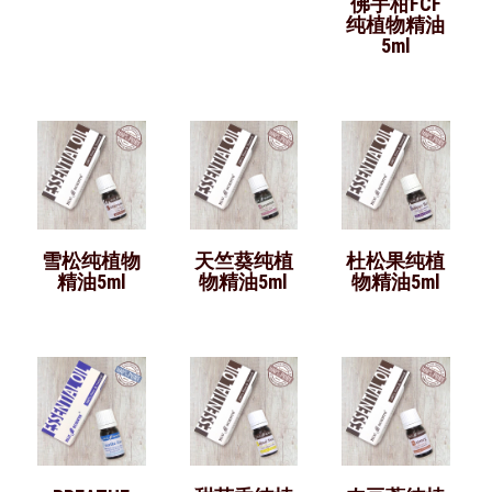
佛手柑FCF
纯植物精油
5ml
雪松纯植物
天竺葵纯植
杜松果纯植
精油5ml
物精油5ml
物精油5ml