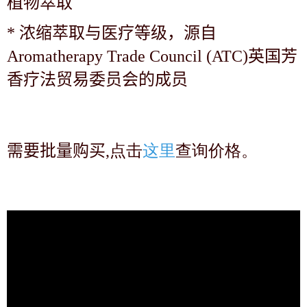
植物萃取
*
浓缩萃取与医疗等级，源自
Aromatherapy Trade Council (ATC)英国芳
香疗法贸易委员会的成员
需要批量购买
,点击
这里
查询价格。