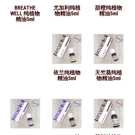
BREATHE
尤加利纯植
甜橙纯植物
WELL 纯植物
物精油5ml
精油5ml
精油5ml
依兰纯植物
天竺葵纯植
精油5ml
物精油5ml