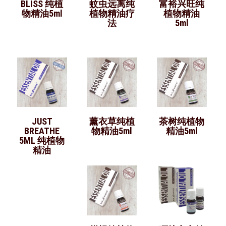
BLISS 纯植
蚊虫远离纯
富裕兴旺纯
物精油5ml
植物精油疗
植物精油
法
5ml
JUST
薰衣草纯植
茶树纯植物
BREATHE
物精油5ml
精油5ml
5ML 纯植物
精油