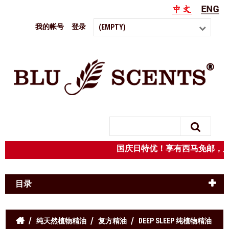
我的帐号
登录
(EMPTY)
Search
国庆日特优！享有西马免邮，凡
目录
纯天然植物精油
复方精油
DEEP SLEEP 纯植物精油