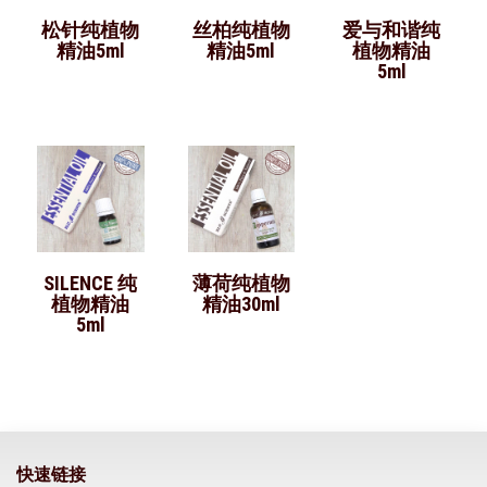
松针纯植物
丝柏纯植物
爱与和谐纯
精油5ml
精油5ml
植物精油
5ml
SILENCE 纯
薄荷纯植物
植物精油
精油30ml
5ml
快速链接