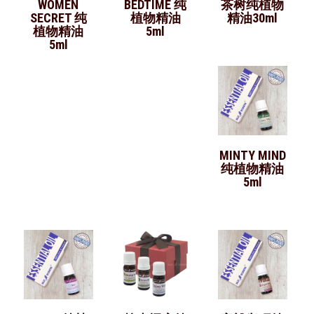
WOMEN
BEDTIME 纯
茶树纯植物
SECRET 纯
植物精油
精油30ml
植物精油
5ml
5ml
MINTY MIND
纯植物精油
5ml