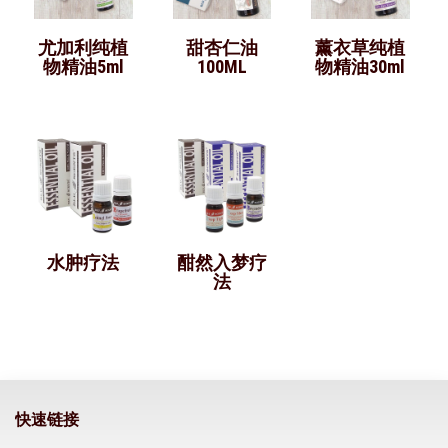
尤加利纯植
甜杏仁油
薰衣草纯植
物精油5ml
100ML
物精油30ml
水肿疗法
酣然入梦疗
法
快速链接