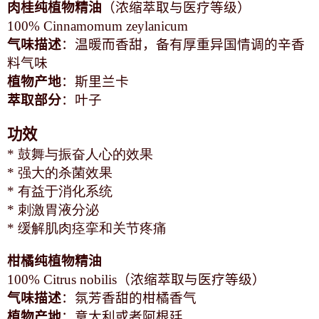
肉桂
纯植物精油
（浓缩萃取与医疗等级）
100% Cinnamomum zeylanicum
气味描述
：温暖而香甜，备有厚重异国情调的辛香
料气味
植物产地
：斯里兰卡
萃取部分
：叶子
功效
* 鼓舞与振奋人心的效果
* 强大的杀菌效果
* 有益于消化系统
* 刺激胃液分泌
* 缓解肌肉痉挛和关节疼痛
柑橘纯植物精油
100% Citrus nobilis
（浓缩萃取与医疗等级）
气味描述
：氛芳香甜的柑橘香气
植物产地
：意大利或者阿根廷