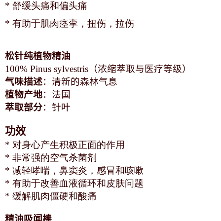
* 舒缓头痛和偏头痛
* 有助于肌肉痉挛，扭伤，拉伤
松针
纯植物精油
100% Pinus sylvestris
（浓缩萃取与医疗等级）
气味描述
：清新的森林气息
植物产地
：法国
萃取部分
：针叶
功效
* 对身心产生积极正面的作用
* 非常强的空气杀菌剂
* 减轻哮喘，鼻窦炎，感冒和咳嗽
* 有助于改善血液循环和皮肤问题
* 缓解肌肉僵硬和酸痛
精油吸闻棒