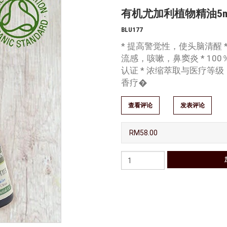
有机尤加利植物精油5m
BLU177
* 提高警觉性，使头脑清醒 
流感，咳嗽，鼻窦炎 * 10
认证 * 浓缩萃取与医疗等级，源自Ar
香疗�
查看评论
发表评论
RM58.00