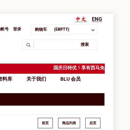
的帐号
登录
购物车
(EMPTY)
Search
搜索
国庆日特优！享有西马免邮，凡在单张收
料库
关于我们
BLU 会员
前页
商品列表
后页