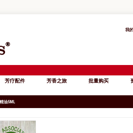
我
芳疗配件
芳香之旅
批量购买
资
精油5ML