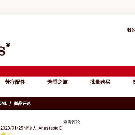
我
芳疗配件
芳香之旅
批量购买
资
ML
商品评论
查看评论
023/01/25 评论人: Anastasia E.