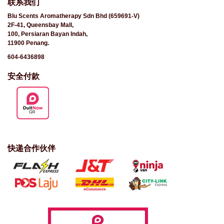
联系我们
Blu Scents Aromatherapy Sdn Bhd (659691-V)
2F-41, Queensbay Mall,
100, Persiaran Bayan Indah,
11900 Penang.
604-6436898
安全付款
快递合作伙伴