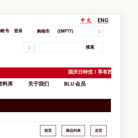
的帐号
登录
购物车
(EMPTY)
Search
搜索
国庆日特优！享有西马免邮，
料库
关于我们
BLU 会员
前页
商品列表
后页