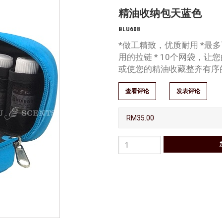
精油收纳包天蓝色
BLU608
*做工精致，优质耐用 *最多
用的拉链 * 10个网袋，
或使您的精油收藏整齐有序的
查看评论
发表评论
RM35.00