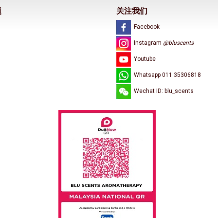
题
关注我们
Facebook
Instagram
@bluscents
Youtube
Whatsapp 011 35306818
Wechat ID: blu_scents