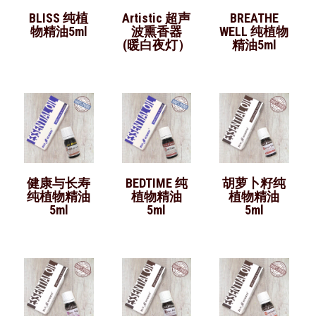
BLISS 纯植
Artistic 超声
BREATHE
物精油5ml
波熏香器
WELL 纯植物
(暖白夜灯）
精油5ml
健康与长寿
BEDTIME 纯
胡萝卜籽纯
纯植物精油
植物精油
植物精油
5ml
5ml
5ml