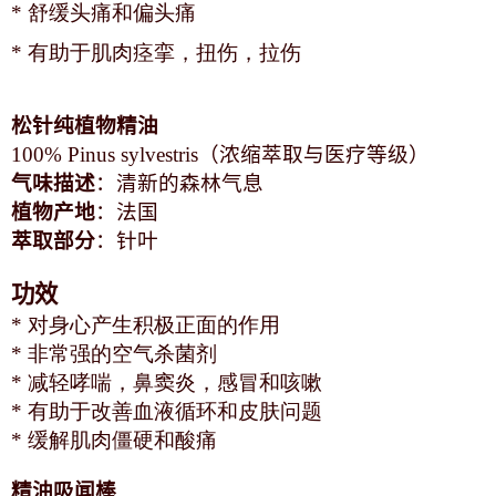
* 舒缓头痛和偏头痛
* 有助于肌肉痉挛，扭伤，拉伤
松针
纯植物精油
100% Pinus sylvestris
（浓缩萃取与医疗等级）
气味描述
：清新的森林气息
植物产地
：法国
萃取部分
：针叶
功效
* 对身心产生积极正面的作用
* 非常强的空气杀菌剂
* 减轻哮喘，鼻窦炎，感冒和咳嗽
* 有助于改善血液循环和皮肤问题
* 缓解肌肉僵硬和酸痛
精油吸闻棒