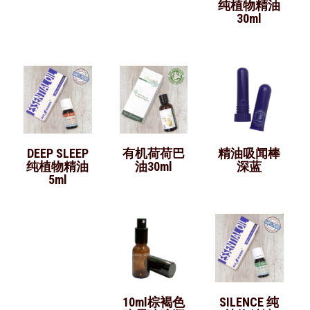
纯植物精油
30ml
DEEP SLEEP
有机荷荷巴
精油吸闻棒
纯植物精油
油30ml
深蓝
5ml
10ml棕褐色
SILENCE 纯