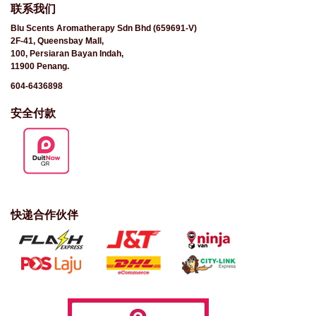
联系我们
Blu Scents Aromatherapy Sdn Bhd (659691-V)
2F-41, Queensbay Mall,
100, Persiaran Bayan Indah,
11900 Penang.
604-6436898
安全付款
快递合作伙伴