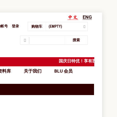
的帐号
登录
购物车
(EMPTY)
Search
搜索
国庆日特优！享有西马免邮
料库
关于我们
BLU 会员