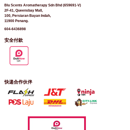
Blu Scents Aromatherapy Sdn Bhd (659691-V)
2F-41, Queensbay Mall,
100, Persiaran Bayan Indah,
11900 Penang.
604-6436898
安全付款
快递合作伙伴